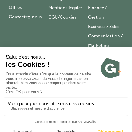
Offres
Mentions légales
Finance /
Contactez-nous
CGU/Cookies
Gestion
Business / Sales
Communication /
Marketing
Tech
RECRUTEZ UN TALENT
TROUVEZ UN JOB
14 Av. du Général de Gaulle, 94160 Saint-Mandé
contact@generationnel.fr
01 48 38 31 60
Le recrutement dans le bon sens