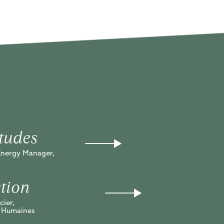
Etudes
 Energy Manager,
tion
cier,
s Humaines