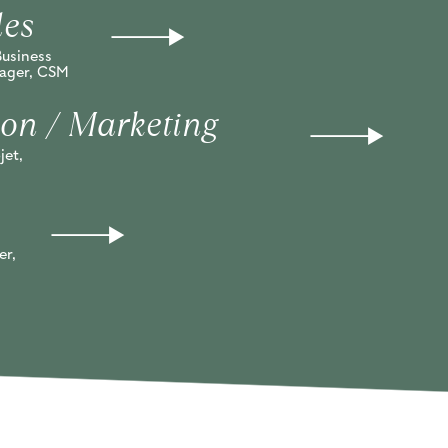
les
Business
ager, CSM
on / Marketing
jet,
er,