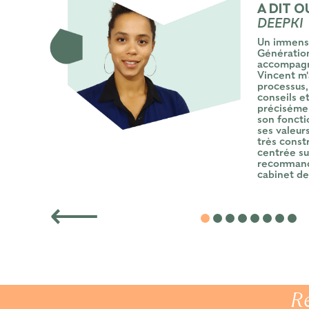
A DIT O
DEEPKI
Un immens
Génératio
accompagn
Vincent m'
processus,
conseils e
précisément
son foncti
ses valeur
très const
centrée su
recommande
cabinet de
R