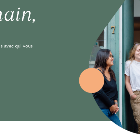
ain,
N
ns avec qui vous