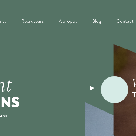
nts
Recruteurs
A propos
Blog
Contact
nt
ENS
sens