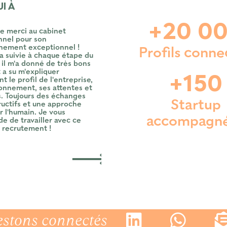
UI À
+20 0
e merci au cabinet
nnel pour son
ement exceptionnel !
Profils conne
a suivie à chaque étape du
 il m'a donné de très bons
t a su m'expliquer
+150
 le profil de l'entreprise,
onnement, ses attentes et
s. Toujours des échanges
Startup
ructifs et une approche
r l'humain. Je vous
accompagn
 de travailler avec ce
 recrutement !
estons connectés