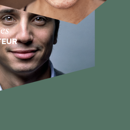
tes
TEUR