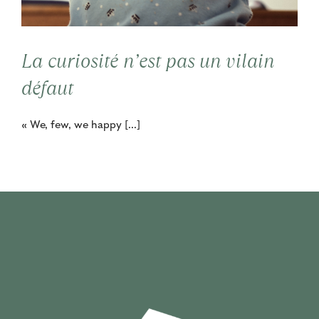
Contact
La curiosité n’est pas un vilain
Cooptation
défaut
« We, few, we happy [...]