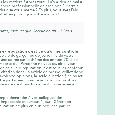
les métiers ? Après tout, il n’y a rien de mal à
 sphère professionnelle de base non ? Hormis
dre que vous-même ? En plus, vous avez l’air
ntretien plutôt que votre maman !
ites, mais ce que Google en dit » ! Chris
a e-réputation c’est ce qu’on ne contrôle
de vie de garçon ou de jeune fille de votre
es une soirée sur le thème des années 70, à ce
mporte qui. Personne ne veut savoir si vous
de cela, la e-reputation, c’est tous les contenus
 citation dans un article de presse, veillez donc
’avoir vos opinions, la seule question à se poser
d’être partagées. Comme nous le montrent les
nsparence n’est pas forcément chose aisée à
emple demander à vos collègues des
 impeccable et surtout à jour ! Gérer son
utation de plus en plus négligée par les