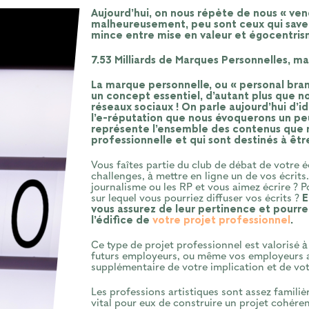
Aujourd’hui, on nous répète de nous « ven
malheureusement, peu sont ceux qui saven
mince entre mise en valeur et égocentris
7.53 Milliards de Marques Personnelles, m
La marque personnelle, ou « personal bra
un concept essentiel, d’autant plus que n
réseaux sociaux ! On parle aujourd’hui d’
l’e-réputation que nous évoquerons un peu
représente l’ensemble des contenus que n
professionnelle et qui sont destinés à être
Vous faîtes partie du club de débat de votre éc
challenges, à mettre en ligne un de vos écrits
journalisme ou les RP et vous aimez écrire ? 
sur lequel vous pourriez diffuser vos écrits ?
E
vous assurez de leur pertinence et pourrez
l’édifice de
votre projet professionnel
.
Ce type de projet professionnel est valorisé à 
futurs employeurs, ou même vos employeurs ac
supplémentaire de votre implication et de vo
Les professions artistiques sont assez familièr
vital pour eux de construire un projet cohérent