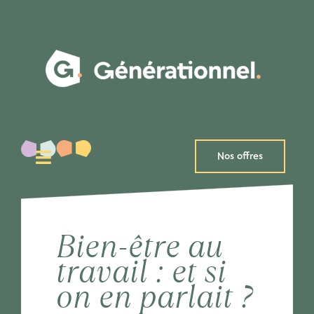
Passer
au
contenu
Nos offres
Toggle
Navigation
Talents
Recruteurs
Bien-être au
travail : et si
A propos
on en parlait ?
Blog