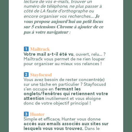
lecture de vos e-mails, trouver un
numéro de téléphone, ne plus passer à
côté de LA faute d’orthographe ou
encore organiser vos recherches… 𝐉𝐞
𝐯𝐨𝐮𝐬 𝐩𝐫𝐨𝐩𝐨𝐬𝐞 𝐚𝐮𝐣𝐨𝐮𝐫𝐝’𝐡𝐮𝐢 𝐮𝐧 𝐩𝐞𝐭𝐢𝐭 𝐟𝐨𝐜𝐮𝐬
𝐬𝐮𝐫 𝟓 𝐞𝐱𝐭𝐞𝐧𝐬𝐢𝐨𝐧𝐬 𝐂𝐡𝐫𝐨𝐦𝐞 𝐚̀ 𝐚𝐣𝐨𝐮𝐭𝐞𝐫 𝐝𝐞 𝐜𝐞
𝐩𝐚𝐬 𝐚̀ 𝐯𝐨𝐭𝐫𝐞 𝐧𝐚𝐯𝐢𝐠𝐚𝐭𝐞𝐮𝐫 :
𝐌𝐚𝐢𝐥𝐭𝐫𝐚𝐜𝐤
Votre mail a-t-il été vu
, ouvert, relu… ?
Mailtrack vous permet de ne rien louper
pour organiser au mieux vos relances !
𝐒𝐭𝐚𝐲𝐟𝐨𝐜𝐮𝐬𝐝
Vous avez besoin de rester concentré(e)
sur une tâche en particulier ? Stayfocusd
s’en occupe en
fermant les
onglets/fenêtres qui retiennent votre
attention
inutilement et vous éloigne
donc de votre objectif principal !
𝐇𝐮𝐧𝐭𝐞𝐫
Simple et efficace, Hunter vous donne
accès aux emails associés aux sites sur
lesquels vous vous trouvez.
Dans le