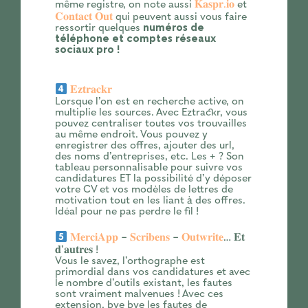
même registre, on note aussi
𝐊𝐚𝐬𝐩𝐫.𝐢𝐨
et
𝐂𝐨𝐧𝐭𝐚𝐜𝐭 𝐎𝐮𝐭
qui peuvent aussi vous faire
ressortir quelques
numéros de
téléphone et comptes réseaux
sociaux pro !
𝐄𝐳𝐭𝐫𝐚𝐜𝐤𝐫
Lorsque l’on est en recherche active, on
multiplie les sources. Avec Eztrackr, vous
pouvez centraliser toutes vos trouvailles
au même endroit. Vous pouvez y
enregistrer des offres, ajouter des url,
des noms d’entreprises, etc. Les + ? Son
tableau personnalisable pour suivre vos
candidatures ET la possibilité d’y déposer
votre CV et vos modèles de lettres de
motivation tout en les liant à des offres.
Idéal pour ne pas perdre le fil !
𝐌𝐞𝐫𝐜𝐢𝐀𝐩𝐩
–
𝐒𝐜𝐫𝐢𝐛𝐞𝐧𝐬
–
𝐎𝐮𝐭𝐰𝐫𝐢𝐭𝐞
… 𝐄𝐭
𝐝’𝐚𝐮𝐭𝐫𝐞𝐬 !
Vous le savez, l’orthographe est
primordial dans vos candidatures et avec
le nombre d’outils existant, les fautes
sont vraiment malvenues ! Avec ces
extension, bye bye les fautes de