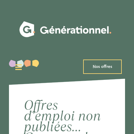
Passer
au
contenu
Nos offres
Toggle
Navigation
Talents
Recruteurs
Offres
d’emploi non
A propos
publiées…
Blog