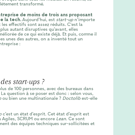
plètement transformé.
treprise de moins de trois ans proposant
de la tech.
Aujourd’hui, est
start-up
n’importe
les effectifs sont assez réduits. C'est la
plus autant disruptives qu’avant, elles
liorée de ce qui existe déjà. Et puis, comme il
les unes des autres, on a inventé tout un
ntreprise :
des start-ups ?
 plus de 100 personnes, avec des bureaux dans
. La question à se poser est donc : selon vous,
p
ou bien une multinationale ?
Doctolib
est-elle
p
c’est un état d’esprit. Cet état d’esprit est
es Agiles, SCRUM ou encore
Lean
. Ce sont
ent des équipes techniques sur-sollicitées et