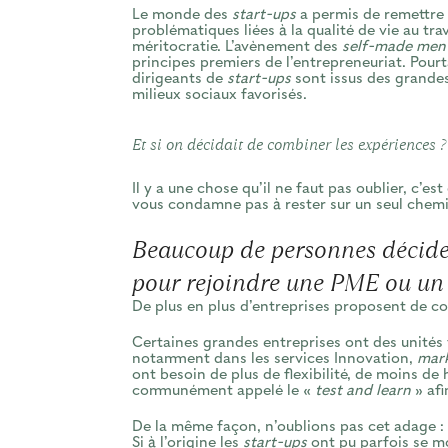
Le monde des
start-ups
a permis de remettre
problématiques liées à la qualité de vie au tra
méritocratie. L’avènement des
self-made men
principes premiers de l’entrepreneuriat. Pourta
dirigeants de
start-ups
sont issus des grandes
milieux sociaux favorisés.
Et si on décidait de combiner les expériences ?
Il y a une chose qu’il ne faut pas oublier, c’es
vous condamne pas à rester sur un seul chemi
Beaucoup de personnes déciden
pour rejoindre une PME ou u
De plus en plus d’entreprises proposent de c
Certaines grandes entreprises ont des unités
notamment dans les services Innovation,
mar
ont besoin de plus de flexibilité, de moins de 
communément appelé le «
test and learn
» afi
De la même façon, n’oublions pas cet adage : l
Si à l’origine les
start-ups
ont pu parfois se mo