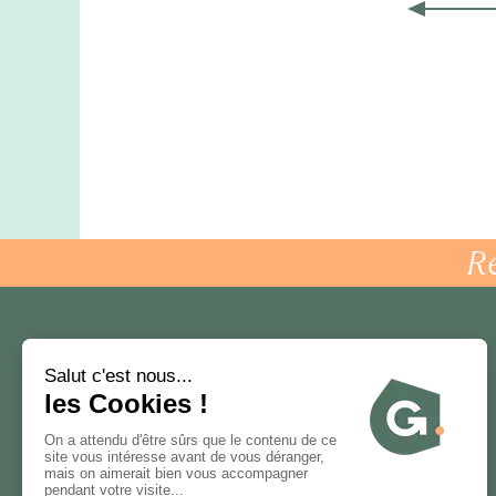
R
Talents
Recruteurs