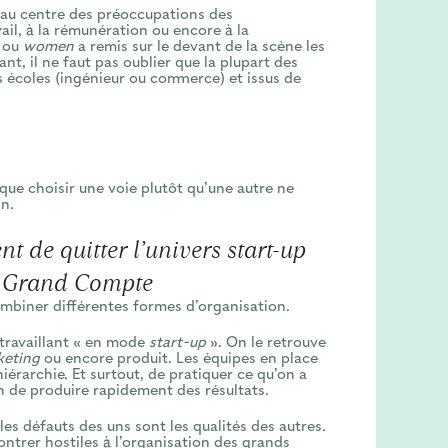
 au centre des préoccupations des
vail, à la rémunération ou encore à la
ou
women
a remis sur le devant de la scène les
nt, il ne faut pas oublier que la plupart des
 écoles (ingénieur ou commerce) et issus de
t que choisir une voie plutôt qu’une autre ne
n.
t de quitter l’univers
start-up
n Grand Compte
ombiner différentes formes d’organisation.
 travaillant « en mode
start-up
». On le retrouve
keting
ou encore produit. Les équipes en place
hiérarchie. Et surtout, de pratiquer ce qu’on a
n de produire rapidement des résultats.
es défauts des uns sont les qualités des autres.
ntrer hostiles à l’organisation des grands