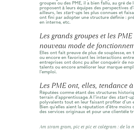
groupes ou des PME, il a bien fallu, au gré de l
proposent à leurs équipes des perspectives d’év
ailleurs, les
start-up
s les plus connues et fais
ont fini par adopter une structure définie : 
en interne, etc.
Les grands groupes et les PME
nouveau mode de fonctionneme
Elles ont fait preuve de plus de souplesse, en
ou encore en favorisant les interactions entre
entreprises ont donc pu aller conquérir de 
talents ou encore améliorer leur marque emp
l’emploi.
Les PME ont, elles, tendance à 
Réputées comme étant des structures historiqu
terrain d’apprentissage. A l’instar des
start-u
polyvalents tout en leur faisant profiter d’u
Bien qu’elles aient la réputation d’être moins 
des services originaux et pour une clientèle tr
Am stram gram, pic et pic et colégram : de la m