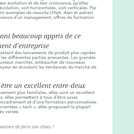
eur évolution et de leur croissance, qu’elles
olution, soit horizontales, soit verticales. Par
ant exemples de réussite (
Malt
,
Alan
et autres)
présence d’un management, offres de formation
 ont beaucoup appris de ce
nt d’entreprise
 testant des lancements de produit plus rapides
 les différentes parties prenantes. Les grandes
nouveaux marchés, embaucher de nouveaux
loyeur en écoutant les tendances du marché de
être un excellent entre-deux
ement plus familiales, elles sont un excellent
ps
, elles permettent à tous d’être assez
n encadrement et d’une formation personnalisée.
orientées « tech », elles proposent la plupart
ès variée.
anière de faire son choix ?