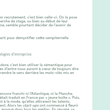
en recrutement, c’est bien celle-ci. On la pose
herche de stage, ou bien au début de leur
ne, semble pourtant décider de l’avenir de
 parti pour démystifier cette sempiternelle
ologies d’entreprise.
dore, c’est bien utiliser la sémantique pour
res d’entre nous auront à cœur de toujours dire
rendre le sens derrière les mots-clés mis en
 encore franchi ni l’Atlantique, ni la Manche.
ait traduit en France par « jeune boîte ». Puis,
t à la mode, qu’elles attiraient les talents,
nt. Alors les
start-ups
ont commencé à fleurir
 évoqué dans tous les médias. En résumé, sa