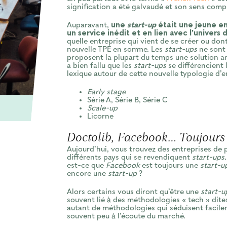
signification a été galvaudé et son sens com
Auparavant,
une
start-up
était une jeune en
un service inédit et en lien avec l’univers 
quelle entreprise qui vient de se créer ou dont 
nouvelle TPE en somme. Les
start-ups
ne sont 
proposent la plupart du temps une solution amé
a bien fallu que les
start-ups
se différencient 
lexique autour de cette nouvelle typologie d’e
Early stage
Série A, Série B, Série C
Scale-up
Licorne
Doctolib, Facebook... Toujours 
Aujourd’hui, vous trouvez des entreprises de
différents pays qui se revendiquent
start-ups
est-ce que
Facebook
est toujours une
start-u
encore une
start-up
?
Alors certains vous diront qu’être une
start-u
souvent lié à des méthodologies « tech » dit
autant de méthodologies qui séduisent facilem
souvent peu à l’écoute du marché.