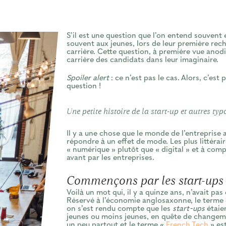
S’il est une question que l’on entend souvent 
souvent aux jeunes, lors de leur première rec
carrière. Cette question, à première vue anodi
carrière des candidats dans leur imaginaire.
Spoiler alert
: ce n’est pas le cas. Alors, c’est
question !
Une petite histoire de la start-up et autres typ
Il y a une chose que le monde de l’entreprise a
répondre à un effet de mode. Les plus littérai
« numérique » plutôt que « digital » et à comp
avant par les entreprises.
Commençons par les
start-ups
Voilà un mot qui, il y a quinze ans, n’avait pas
Réservé à l’économie anglosaxonne, le terme ét
on s’est rendu compte que les
start-ups
étaien
jeunes ou moins jeunes, en quête de changeme
un peu partout et le terme «
French Tech
» est