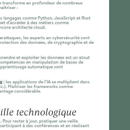
cielle transforme en profondeur de nombreux
îtriser :
s langages comme Python, JavaScript et Rust
met d’accéder à des métiers comme
encore architecte cloud.
rattaques, les experts en cybersécurité sont
rotection des données, de cryptographie et de
endre et exploiter les données est un atout
compétences en manipulation de bases de
 apprentissage automatique sont
g :
les applications de l’IA se multiplient dans
etc.). Maîtriser les frameworks comme
antage considérable.
ille technologique
our rester à jour, pratiquer une veille
 participant à des conférences et en réalisant