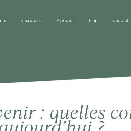
nts
Recruteurs
A propos
Blog
Contact
venir : quelles 
aujourd’hui ?