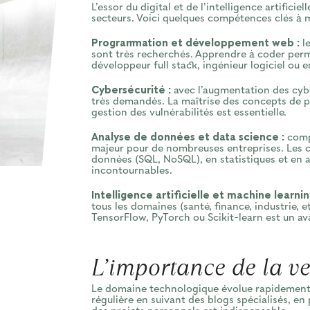
L’essor du digital et de l’intelligence artifi
secteurs. Voici quelques compétences clés à ma
Programmation et développement web :
le
sont très recherchés. Apprendre à coder per
développeur full stack, ingénieur logiciel ou 
Cybersécurité :
avec l’augmentation des cybe
très demandés. La maîtrise des concepts de p
gestion des vulnérabilités est essentielle.
Analyse de données et data science :
compr
majeur pour de nombreuses entreprises. Les 
données (SQL, NoSQL), en statistiques et en
incontournables.
Intelligence artificielle et machine learnin
tous les domaines (santé, finance, industrie, 
TensorFlow, PyTorch ou Scikit-learn est un av
L’importance de la ve
Le domaine technologique évolue rapidement. P
régulière en suivant des blogs spécialisés, en