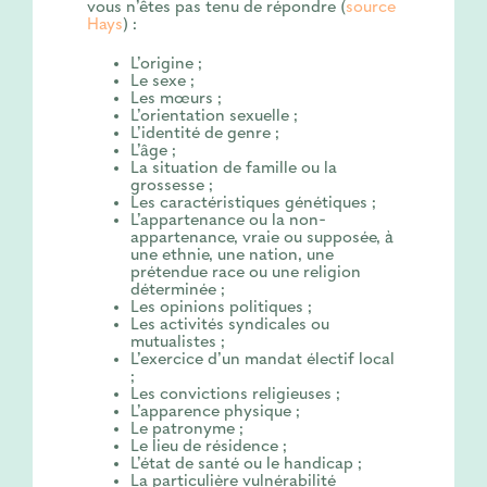
vous n’êtes pas tenu de répondre (
source
Hays
) :
L’origine ;
Le sexe ;
Les mœurs ;
L’orientation sexuelle ;
L’identité de genre ;
L’âge ;
La situation de famille ou la
grossesse ;
Les caractéristiques génétiques ;
L’appartenance ou la non-
appartenance, vraie ou supposée, à
une ethnie, une nation, une
prétendue race ou une religion
déterminée ;
Les opinions politiques ;
Les activités syndicales ou
mutualistes ;
L’exercice d’un mandat électif local
;
Les convictions religieuses ;
L’apparence physique ;
Le patronyme ;
Le lieu de résidence ;
L’état de santé ou le handicap ;
La particulière vulnérabilité