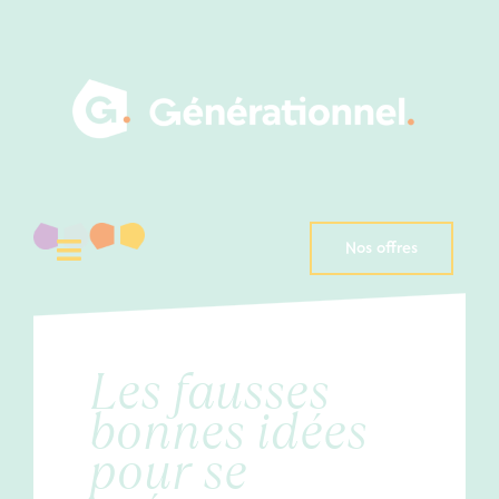
Passer
au
contenu
Nos offres
Toggle
Navigation
Talents
Recruteurs
Les fausses
bonnes idées
A propos
pour se
Blog